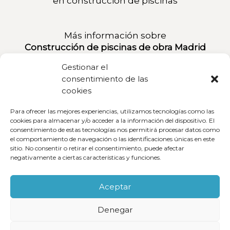
en
construcción de piscinas
Más información sobre
Construcción de piscinas de obra Madrid
Gestionar el
consentimiento de las
Localización:
cookies
P.º de los Melancólicos, 71, 5ºC, 28005
Madrid
Para ofrecer las mejores experiencias, utilizamos tecnologías como las
cookies para almacenar y/o acceder a la información del dispositivo. El
consentimiento de estas tecnologías nos permitirá procesar datos como
610 20 99 79
el comportamiento de navegación o las identificaciones únicas en este
sitio. No consentir o retirar el consentimiento, puede afectar
negativamente a ciertas características y funciones.
630 66 78 54
Aceptar
Denegar
2019 © Copyright Deymant Pools : Todos los